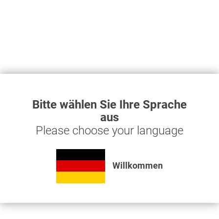
Feedback
Bitte wählen Sie Ihre Sprache
aus
Please choose your language
Die mit einem * markierten Felder sind Pflichtfelder.
Ich habe die
Datenschutzbestimmungen
zur
Willkommen
Kenntnis genommen.
Senden