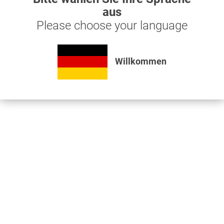
aus
Please choose your language
Willkommen
Firepress 13x3,0mm, Schlauch 1/2" 15 bar 100m...
448,00 € *
Druckluftschlauch, Firepress 13x3,0mm, Schlauch 1/2" 15 bar,
Gummi schwarz mit einer Gewebeeinlage, 100m Rolle
Merken