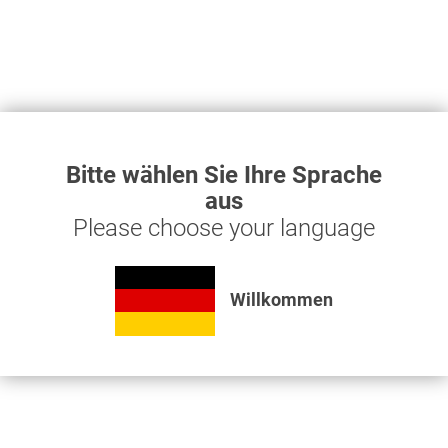
Schlepper
Anhänger
Erntemaschinen
LKW
Selbstfahrer
Kompressoren
Sonstige
Bitte wählen Sie Ihre Sprache
aus
Please choose your language
Antwort nicht gefunden?
Nutzen Sie unser Kontaktformular um uns Ihre Frage zu
Willkommen
zum Kontaktformular
stellen
Informationen