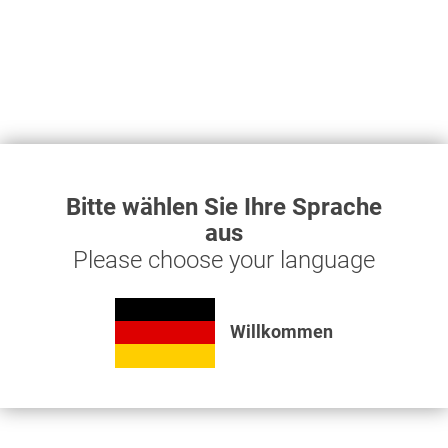
Schlepper
Anhänger
Erntemaschinen
LKW
Selbstfahrer
Kompressoren
Sonstige
Sonstige
Bitte wählen Sie Ihre Sprache
aus
Please choose your language
Antwort nicht gefunden?
Willkommen
Nutzen Sie unser Kontaktformular um uns Ihre Frage zu
zum Kontaktformular
stellen