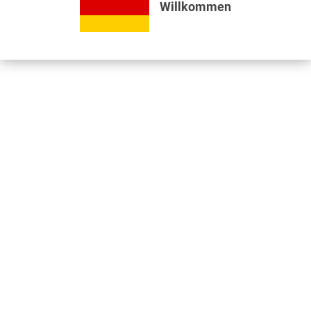
Willkommen
Bewertungen lesen, schreiben und diskutieren...
mehr
Videos
Jetzt nützliche Videos ansehen...
mehr
Kunden kauften auch
Kunden haben sich ebenfalls angesehen
Informationen
Unser Standort