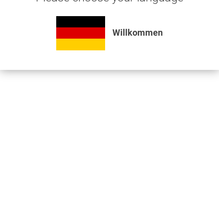
Artikel-Nr.:
A9956
Willkommen
Beschreibung
Muffe M22x1,5 IG Fitting für Druckluftbremsanlage
mehr
Bewertungen
0
Bewertungen lesen, schreiben und diskutieren...
mehr
Videos
Jetzt nützliche Videos ansehen...
mehr
Kunden haben sich ebenfalls angesehen
Informationen