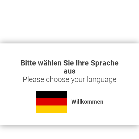
Kabelbinder schwarz 200x4.8 PE=25 Stck.
0,93 € *
Bitte wählen Sie Ihre Sprache
aus
Kabelbinder schwarz 200x4.8 1PE mit 25 Stück
Please choose your language
Merken
Willkommen
Topseller