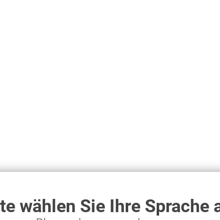
Vergleic
Artikel-Nr.:
tte wählen Sie Ihre Sprache 