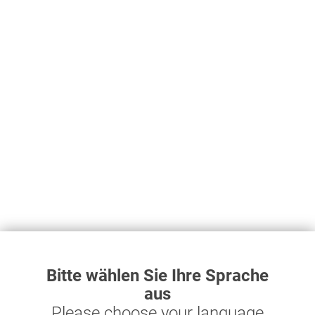
Kugelhahn für Aluminiumrohr Durchmesser 32 mm...
42,89 € *
Kugelhahn für Aluminiumrohr Durchmesser 32 mm mit IG 1"
Prevost Nr. PPS1 RSIF3234 Zolltarif-Nr.: 84818099
Merken
Topseller
Bitte wählen Sie Ihre Sprache
aus
Please choose your language