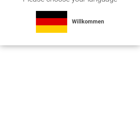
Kugelhahn für Aluminiumrohr Durchmesser 32 mm...
Willkommen
42,89 € *
Produkt ansehen
Haben Sie Fragen zu
unseren Produkten?