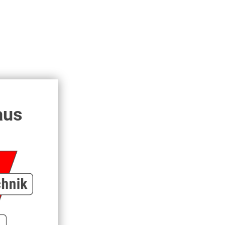
aus
bohrte Achse mit 3/4" AG
15 € *