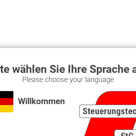
ch
Kunden haben sich ebenfalls angesehen
tte wählen Sie Ihre Sprache 
Please choose your language
Willkommen
Klemmhälfte Gr.3 25mm (1 Stück)
Drehübertrager für ge
0,60 € *
155,