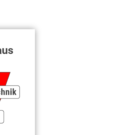
Bodenanschweißplatte f. Rohrhalter 25 mm
N Gr. 3
Vergleichen
Merken
aus
Schneckengewindeschelle L 9 - W 1 -
12-22 mm...
0,40 € *
Schneckengewindeschelle verz. L 9 - W 1 -
12-22 mm für 1/2"
Vergleichen
Merken