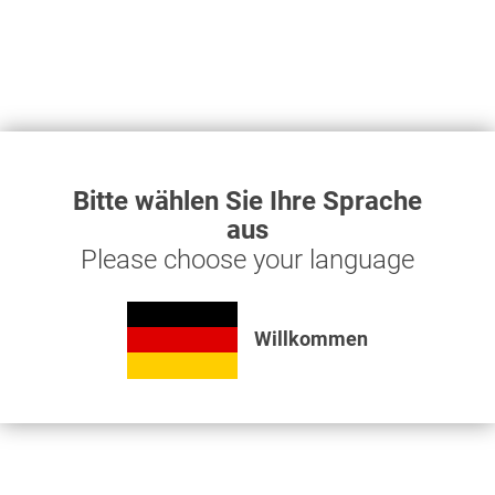
Drehübertrager
für
gebohrte
155,15 € *
Achse mit
3/4" AG
Bitte wählen Sie Ihre Sprache
aus
Produkt ansehen
Please choose your language
Willkommen
Haben Sie Fragen zu