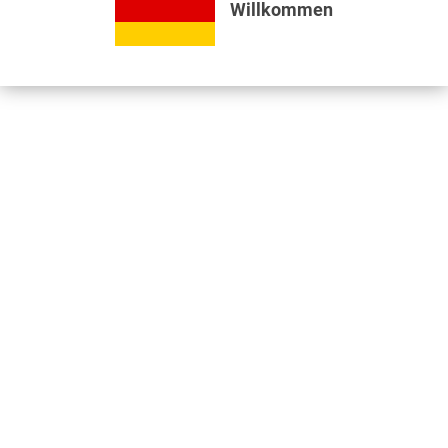
Willkommen
Bewertungen lesen, schreiben und diskutieren...
mehr
Videos
Jetzt nützliche Videos ansehen...
mehr
Kunden kauften auch
Kunden haben sich ebenfalls angesehen
Informationen
Unser Standort