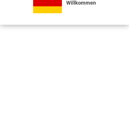
Willkommen
Bewertungen lesen, schreiben und diskutieren...
mehr
Videos
Jetzt nützliche Videos ansehen...
mehr
Kunden kauften auch
Kunden haben sich ebenfalls angesehen
Informationen
Unser Standort