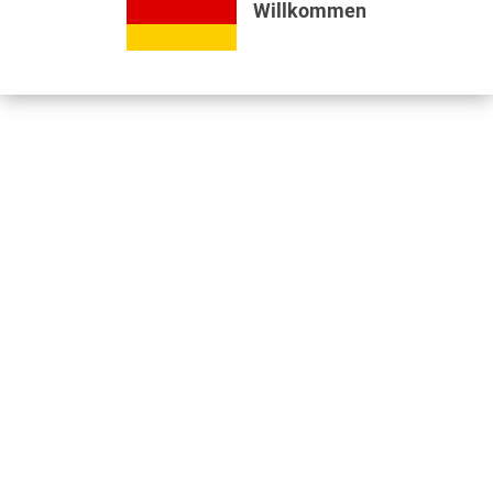
Willkommen
Bewertungen lesen, schreiben und diskutieren...
mehr
Videos
Jetzt nützliche Videos ansehen...
mehr
Kunden kauften auch
Kunden haben sich ebenfalls angesehen
Informationen
Unser Standort