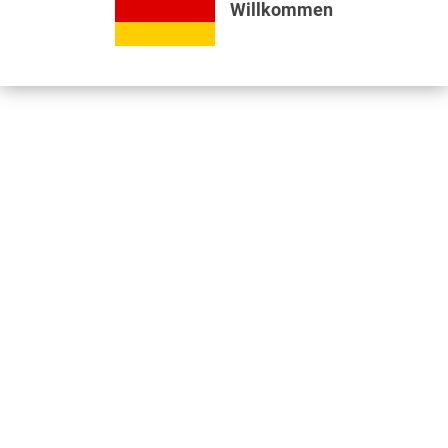
Willkommen
Bewertungen lesen, schreiben und diskutieren...
mehr
Videos
Jetzt nützliche Videos ansehen...
mehr
Kunden kauften auch
Kunden haben sich ebenfalls angesehen
Informationen
Unser Standort