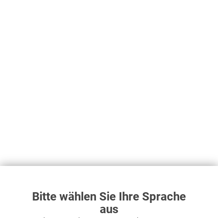
Menge
Stückpreis
bis
9
0,46 € *
ab
10
0,62 € *
ab
20
0,62 € *
ab
50
0,62 € *
zzgl. MwSt.
zzgl. Versandkosten
Lieferzeit ca. 3-4 Werktage
In den
Warenkorb
Bitte wählen Sie Ihre Sprache
aus
Merken
Bewerten