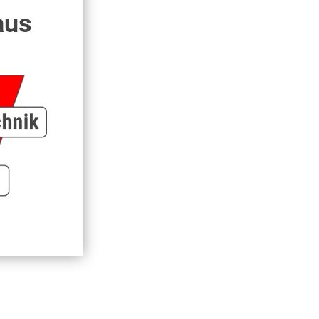
aus
le