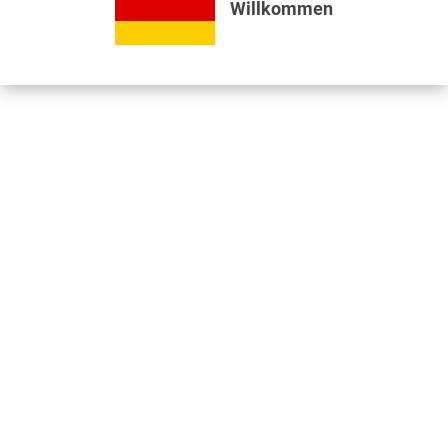
Willkommen
Bewertungen lesen, schreiben und diskutieren...
mehr
Videos
Jetzt nützliche Videos ansehen...
mehr
Kunden kauften auch
Kunden haben sich ebenfalls angesehen
Informationen
Unser Standort