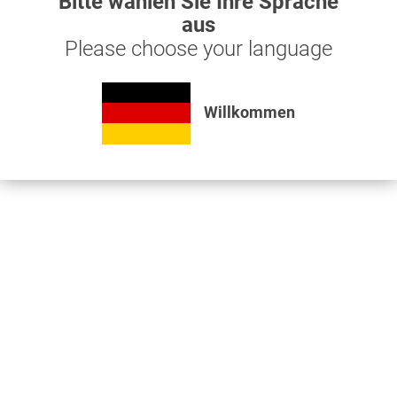
Bitte wählen Sie Ihre Sprache
aus
Please choose your language
Willkommen
Wellendichtungssatz mit Doppeldichtlippe und...
305,47 € *
***ACHTUNG***ACHTUNG*** Bei der Montage bitte unbedingt
eingeölte Montageaufschubhülse aus ALU verwenden und
Dichtring nicht verkannten, da er sonst beschädigt wird. Sollten
Sie Fragen dazu haben rufen Sie bitte an. Welledichtdring mit...
Merken