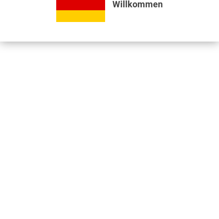
Willkommen
Bewertungen lesen, schreiben und diskutieren...
mehr
Videos
Jetzt nützliche Videos ansehen...
mehr
Kunden kauften auch
Kunden haben sich ebenfalls angesehen
Informationen
Unser Standort