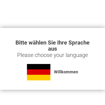
Seegering
außen
20mm DIN
ab 0,13 € *
471 für...
Bitte wählen Sie Ihre Sprache
aus
Produkt ansehen
Please choose your language
Willkommen
Haben Sie Fragen zu