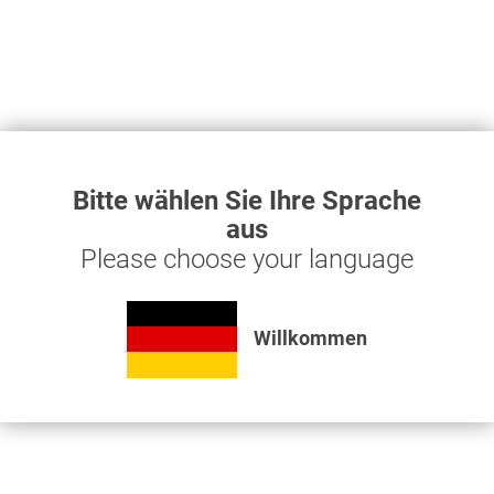
Schlauchverbinder
T-Stück 90 °
1/2" MS
6,72 € *
13mm
Bitte wählen Sie Ihre Sprache
aus
Produkt ansehen
Please choose your language
Willkommen
Haben Sie Fragen zu