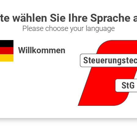
ittingen"
 einzusetzen, wenn der Schlepper mehr wie 80 Liter Hydrauliköl
tte wählen Sie Ihre Sprache 
l / Minute liefert und ein Axialkolbenmotor verbaut ist!!
Please choose your language
ischen Drehzahlmesser oder besser mit einem Durchflussmessger
t Fittingen"
Willkommen