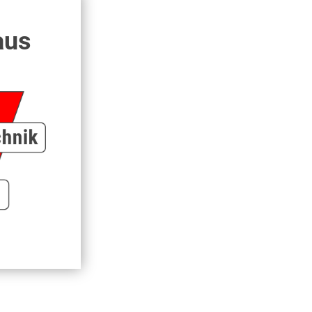
 / Minute liefert und ein Zahnradmotor verbaut ist,
aus
ät für Hydraulik.