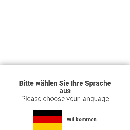
77,79 € *
- Kugelhahneinheit mit Manometer 4 bar -
Sicherheitsventil verhindert das der Reifenplatzen kann und das
Manometer beschädigt wird - Voller Durchgang, keine
Reduzierung oder Drossel enthalten
Merken
Bitte wählen Sie Ihre Sprache
aus
Please choose your language
Kupplungskopf mit Schnellkupplung und Kappe
Willkommen
26,74 € *