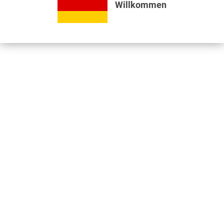
Willkommen
Bewertungen lesen, schreiben und diskutieren...
mehr
Videos
Jetzt nützliche Videos ansehen...
mehr
Kunden kauften auch
Kunden haben sich ebenfalls angesehen
Informationen
Unser Standort