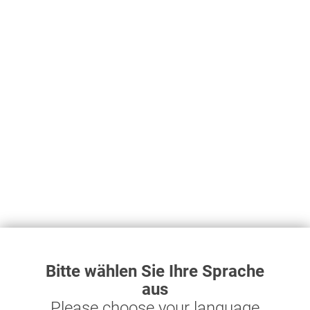
Aluminiumrohr-T-Stück 32 mm mit Reduzierabgang...
23,60 € *
Aluminiumrohr-T-Stück 32 mm mit Reduzierabgang auf 20 mm
Prevost Nr. PPS1 TR3220 Zolltarif-Nr.: 84818099
Merken
Topseller
Bitte wählen Sie Ihre Sprache
aus
Please choose your language