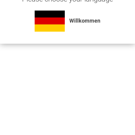
Aluminiumrohr-T-Stück 32 mm mit Reduzierabgang...
Willkommen
23,60 € *
Produkt ansehen
Haben Sie Fragen zu
unseren Produkten?