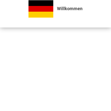
Willkommen
Bewertungen
0
Bewertungen lesen, schreiben und diskutieren...
mehr
Videos
Jetzt nützliche Videos ansehen...
mehr
Zubehör
2
Kunden haben sich ebenfalls angesehen
Informationen
Unser Standort