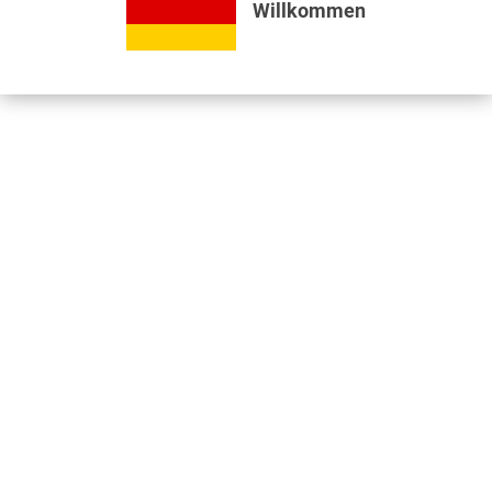
Willkommen
Bewertungen lesen, schreiben und diskutieren...
mehr
Videos
Jetzt nützliche Videos ansehen...
mehr
Kunden kauften auch
Kunden haben sich ebenfalls angesehen
Informationen
Unser Standort