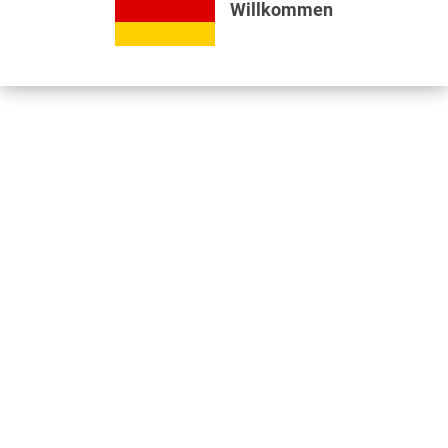
Willkommen
Bewertungen lesen, schreiben und diskutieren...
mehr
Videos
Jetzt nützliche Videos ansehen...
mehr
Kunden kauften auch
Kunden haben sich ebenfalls angesehen
Informationen
Unser Standort