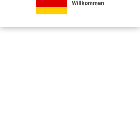
Willkommen
Bewertungen lesen, schreiben und diskutieren...
mehr
Videos
Jetzt nützliche Videos ansehen...
mehr
Kunden kauften auch
Kunden haben sich ebenfalls angesehen
Informationen
Unser Standort