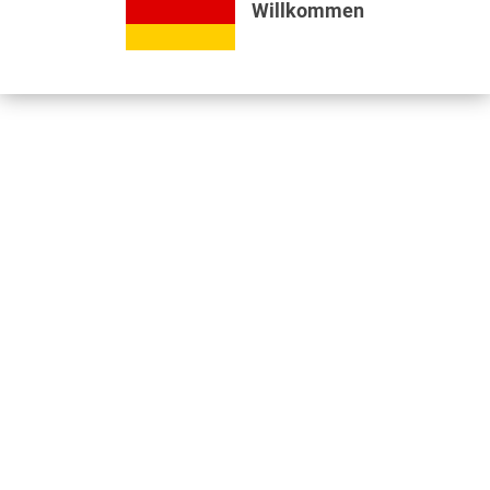
Willkommen
Bewertungen lesen, schreiben und diskutieren...
mehr
Videos
Jetzt nützliche Videos ansehen...
mehr
Kunden kauften auch
Kunden haben sich ebenfalls angesehen
Informationen
Unser Standort