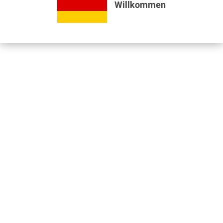
Willkommen
Bewertungen lesen, schreiben und diskutieren...
mehr
Videos
Jetzt nützliche Videos ansehen...
mehr
Kunden kauften auch
Kunden haben sich ebenfalls angesehen
Informationen
Unser Standort