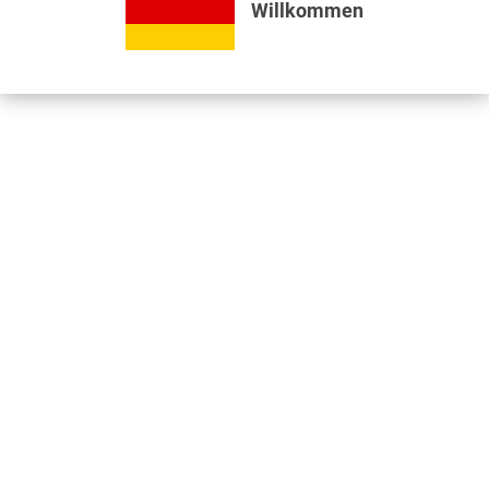
Willkommen
Bewertungen lesen, schreiben und diskutieren...
mehr
Videos
Jetzt nützliche Videos ansehen...
mehr
Kunden kauften auch
Kunden haben sich ebenfalls angesehen
Informationen
Unser Standort