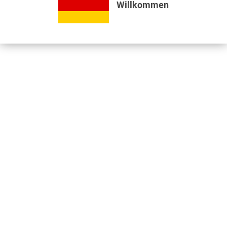
Willkommen
Bewertungen lesen, schreiben und diskutieren...
mehr
Videos
Jetzt nützliche Videos ansehen...
mehr
Kunden kauften auch
Kunden haben sich ebenfalls angesehen
Informationen
Unser Standort