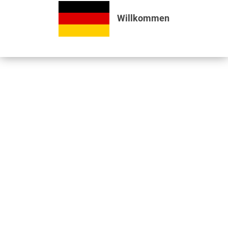
Bewertungen lesen, schreiben und diskutieren...
mehr
Willkommen
Videos
Jetzt nützliche Videos ansehen...
mehr
Zubehör
1
Kunden kauften auch
Kunden haben sich ebenfalls angesehen
Informationen
Unser Standort